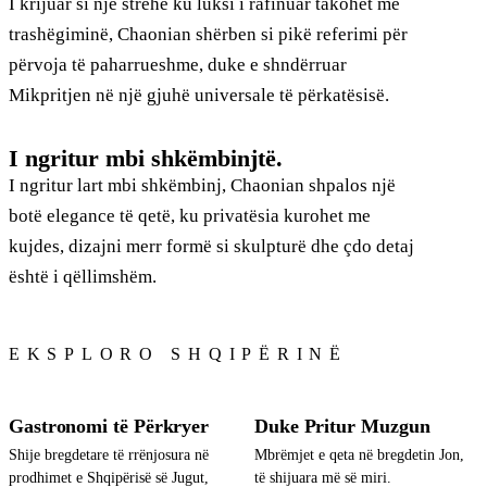
I krijuar si një strehë ku luksi i rafinuar takohet me
trashëgiminë, Chaonian shërben si pikë referimi për
përvoja të paharrueshme, duke e shndërruar
Mikpritjen në një gjuhë universale të përkatësisë.
I ngritur mbi shkëmbinjtë.
I ngritur lart mbi shkëmbinj, Chaonian shpalos një
botë elegance të qetë, ku privatësia kurohet me
kujdes, dizajni merr formë si skulpturë dhe çdo detaj
është i qëllimshëm.
EKSPLORO SHQIPËRINË
Gastronomi të Përkryer
Duke Pritur Muzgun
Shije bregdetare të rrënjosura në
Mbrëmjet e qeta në bregdetin Jon,
prodhimet e Shqipërisë së Jugut,
të shijuara më së miri.