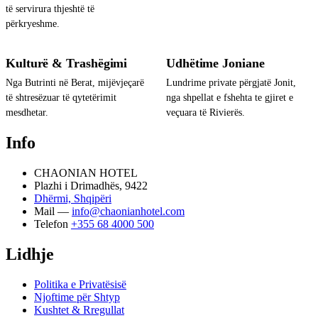
të servirura thjeshtë të
përkryeshme.
Kulturë & Trashëgimi
Udhëtime Joniane
Nga Butrinti në Berat, mijëvjeçarë
Lundrime private përgjatë Jonit,
të shtresëzuar të qytetërimit
nga shpellat e fshehta te gjiret e
mesdhetar.
veçuara të Rivierës.
Info
CHAONIAN HOTEL
Plazhi i Drimadhës, 9422
Dhërmi, Shqipëri
Mail —
info@chaonianhotel.com
Telefon
+355 68 4000 500
Lidhje
Politika e Privatësisë
Njoftime për Shtyp
Kushtet & Rregullat