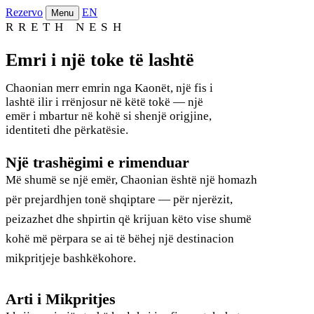
Rezervo
EN
Menu
RRETH NESH
Emri i një toke të lashtë
Chaonian merr emrin nga Kaonët, një fis i
lashtë ilir i rrënjosur në këtë tokë — një
emër i mbartur në kohë si shenjë origjine,
identiteti dhe përkatësie.
Një trashëgimi e rimenduar
Më shumë se një emër, Chaonian është një homazh
për prejardhjen tonë shqiptare — për njerëzit,
peizazhet dhe shpirtin që krijuan këto vise shumë
kohë më përpara se ai të bëhej një destinacion
mikpritjeje bashkëkohore.
Arti i Mikpritjes