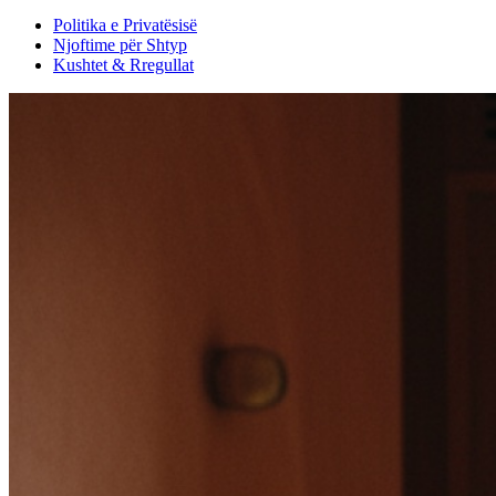
Politika e Privatësisë
Njoftime për Shtyp
Kushtet & Rregullat