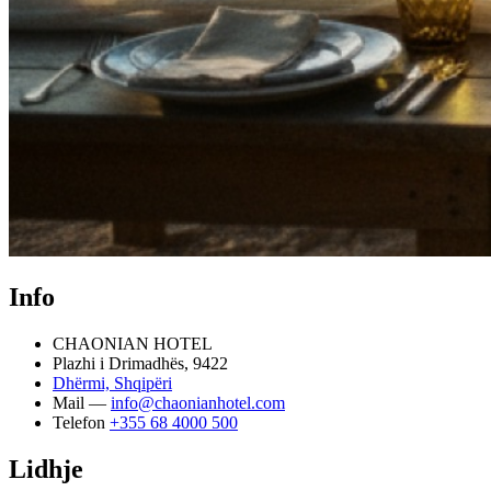
Info
CHAONIAN HOTEL
Plazhi i Drimadhës, 9422
Dhërmi, Shqipëri
Mail —
info@chaonianhotel.com
Telefon
+355 68 4000 500
Lidhje